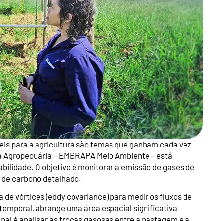
eis para a agricultura são temas que ganham cada vez
sa Agropecuária – EMBRAPA Meio Ambiente – está
ilidade. O objetivo é monitorar a emissão de gases de
o de carbono detalhado.
 de vórtices (eddy covariance) para medir os fluxos de
 temporal, abrange uma área espacial significativa
ipal é analisar as trocas gasosas entre a pastagem e a