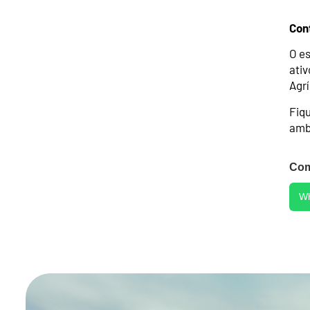
Con
O e
ativ
Agr
Fiqu
amb
Com
W