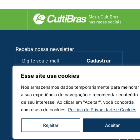
Siga a CultiBras
nas redes sociais
Receba nossa newsletter
Cadastrar
(34) 3326-8900
Esse site usa cookies
cultibras@cultibras.com.br
Nós armazenamos dados temporariamente para melhorar
CULTIBRAS AGRONEGÓCIOS LTDA.
a sua experiência de navegação e recomendar conteúdo
CNPJ: 32.090.489/0001-26
de seu interesse. Ao clicar em "Aceitar", você concorda
com o uso de cookies.
Política de Privacidade e Cookies
Rejeitar
Aceitar
© CultiBras. Todos os direitos reservados. 2024
Design by Agên